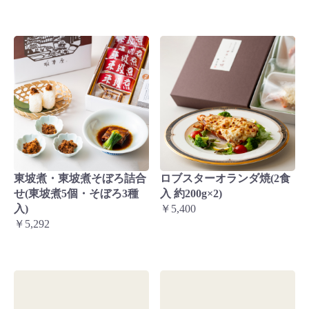
東坡煮・東坡煮そぼろ詰合
ロブスターオランダ焼(2食
せ(東坡煮5個・そぼろ3種
入 約200g×2)
入)
￥5,400
￥5,292