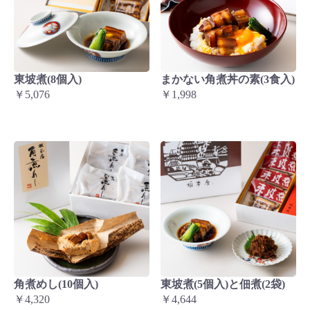
東坡煮(8個入)
まかない角煮丼の素(3食入)
￥5,076
￥1,998
角煮めし(10個入)
東坡煮(5個入)と佃煮(2袋)
￥4,320
￥4,644