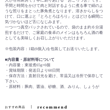
人が専用厨房で丁寧に創りあげる「おごっつぉ」です。
手間と時間をかけて肉と対話するように煮る事で絹のよ
うな照りをまとった豚角煮となります。溶きからしをつ
けて、口に運ぶと『とろとろほろり』とほどける瞬間に
気づかないほど舌になじみます。
一つ一つ真空パックされているので、袋のまま約６分湯
煎するだけで、ご家庭の食卓のメインはもちろん酒の肴
としても美味しくお召し上がりいただけます。
※包装内容：1箱(6個入)を包装してお送りいたします。
■内容量・原材料等について
・内容量：東坡煮65g×6個
・賞味期限：発送日より60日間
・保存方法：直射日光を避け、常温又は冷所で保存して
下さい。
・原材料：豚肉、醤油、砂糖、酒、みりん、しょうが
recommend
おすすめ商品