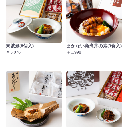
東坡煮(8個入)
まかない角煮丼の素(3食入)
￥5,076
￥1,998