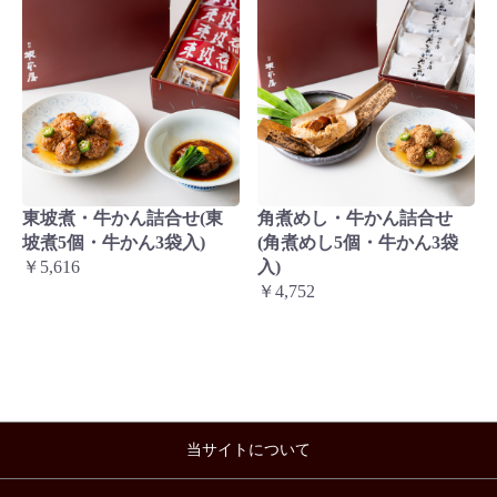
東坡煮・牛かん詰合せ(東
角煮めし・牛かん詰合せ
坡煮5個・牛かん3袋入)
(角煮めし5個・牛かん3袋
￥5,616
入)
￥4,752
当サイトについて