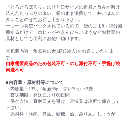
『とろとろほろり』のひと口サイズの角煮と旨みが溶け
込んだたっぷりのタレ、袋のまま湯煎して、丼ごはんに
タレごとのせてお召し上がり下さい。
一つ一つ真空パックされているので、袋のまま8～10分湯
煎するだけで、肉じゃがやきんぴらごぼうなどお惣菜の
具材としても便利にお使い頂けます。
※包装内容：角煮丼の素1箱(3袋入)をお送りいたしま
す。
自家需要商品のため包装不可・のし添付不可・手提げ袋
同送不可
■内容量・原材料等について
・内容量：135g（角煮65g タレ70g）×3袋
・賞味期限：発送日より60日間
・保存方法：直射日光を避け、常温又は冷所で保存して
下さい。
・原材料：豚肉、醤油、砂糖、酒、みりん、しょうが