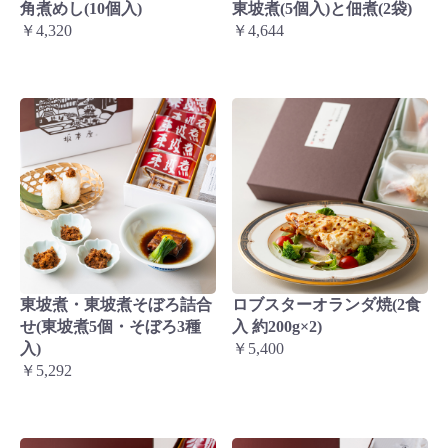
角煮めし(10個入)
東坡煮(5個入)と佃煮(2袋)
￥4,320
￥4,644
東坡煮・東坡煮そぼろ詰合
ロブスターオランダ焼(2食
せ(東坡煮5個・そぼろ3種
入 約200g×2)
入)
￥5,400
￥5,292