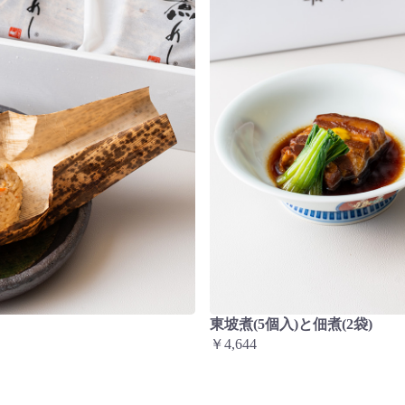
東坡煮(5個入)と佃煮(2袋)
￥4,644