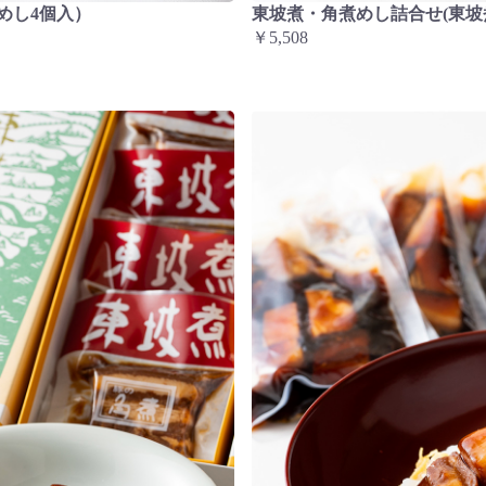
めし4個入）
東坡煮・角煮めし詰合せ(東坡
￥5,508