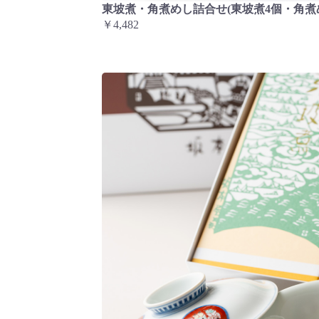
東坡煮・角煮めし詰合せ(東坡煮4個・角煮
￥4,482