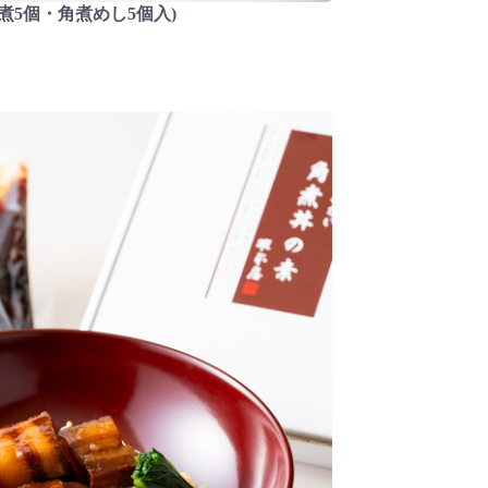
煮5個・角煮めし5個入)