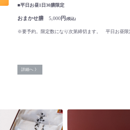
■平日お昼1日30膳限定
おまかせ膳
5,000
円
(税込)
※要予約。限定数になり次第締切ます。 平日お昼限定
詳細へ 》