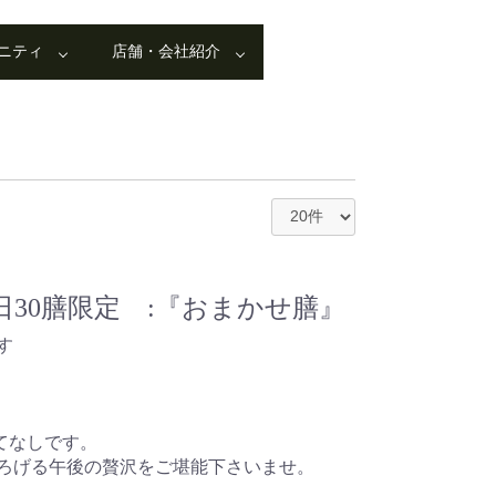
ニティ
店舗・会社紹介
30膳限定 :『おまかせ膳』
す
てなしです。
ろげる午後の贅沢をご堪能下さいませ。