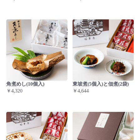
角煮めし(10個入)
東坡煮(5個入)と佃煮(2袋)
￥4,320
￥4,644