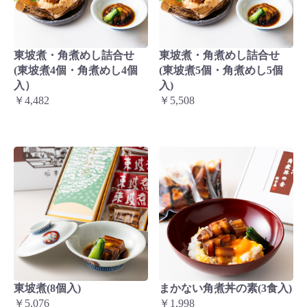
東坡煮・角煮めし詰合せ
東坡煮・角煮めし詰合せ
(東坡煮4個・角煮めし4個
(東坡煮5個・角煮めし5個
入）
入)
￥4,482
￥5,508
東坡煮(8個入)
まかない角煮丼の素(3食入)
￥5,076
￥1,998