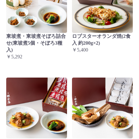
東坡煮・東坡煮そぼろ詰合
ロブスターオランダ焼(2食
せ(東坡煮5個・そぼろ3種
入 約200g×2)
入)
￥5,400
￥5,292